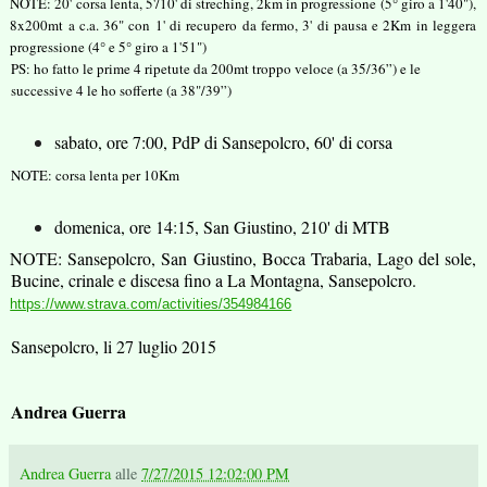
NOTE:
20' corsa lenta, 5'/10' di streching, 2km in progressione (5° giro a 1'40"),
8x200mt a c.a. 36" con 1' di recupero da fermo, 3' di pausa e 2Km in leggera
progressione (4° e 5° giro a 1'51")
PS: ho fatto le prime 4 ripetute da 200mt troppo veloce (a 35/36”) e le
successive 4 le ho sofferte (a 38"/39”)
sabato, ore 7:00, PdP di Sansepolcro, 60' di corsa
NOTE: corsa lenta per 10Km
domenica, ore 14:15, San Giustino, 210' di MTB
NOTE: Sansepolcro, San Giustino, Bocca Trabaria, Lago del sole,
Bucine, crinale e discesa fino a La Montagna, Sansepolcro.
https://www.strava.com/activities/354984166
Sansepolcro, li 27 luglio 2015
Andrea Guerra
Andrea Guerra
alle
7/27/2015 12:02:00 PM